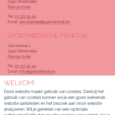
2390 Westmalle
Plan je route
Tel:
03 311 55 44
Email:
secretariaat@ganzenkuil.be
SPORTMEDISCHE PRAKTIJK
Ganzenkuil 1
2390 Westmalle
Plan je route
Tel:
03 311 55 44
Email:
info@ganzenkuil.be
WELKOM!
PARAMEDISCHE PRAKTIJK
Deze website maakt gebruik van cookies. Dankzij het
Antwerpsesteenweg 169
gebruik van cookies kunnen we je een goed werkende
2390 Westmalle
website aanbieden en het bezoek aan onze website
Plan je route
analyseren. Wil je genieten van een optimale