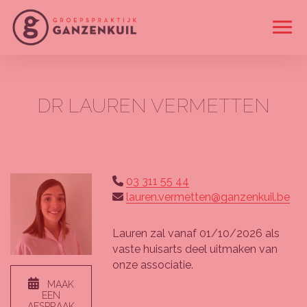
OP
DR LAUREN VERMETTEN
huisarts - vanaf 01/10/2026
03 311 55 44
lauren.vermetten@ganzenkuil.be
Lauren zal vanaf 01/10/2026 als
vaste huisarts deel uitmaken van
onze associatie.
MAAK
EEN
AFSPRAAK