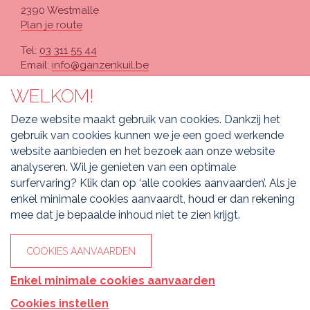
2390 Westmalle
Plan je route
Tel:
03 311 55 44
Email:
info@ganzenkuil.be
WELKOM!
PARAMEDISCHE PRAKTIJK
Deze website maakt gebruik van cookies. Dankzij het
Antwerpsesteenweg 169
gebruik van cookies kunnen we je een goed werkende
2390 Westmalle
website aanbieden en het bezoek aan onze website
Plan je route
analyseren. Wil je genieten van een optimale
surfervaring? Klik dan op ‘alle cookies aanvaarden’. Als je
DE SCHUUR
enkel minimale cookies aanvaardt, houd er dan rekening
mee dat je bepaalde inhoud niet te zien krijgt.
Ganzenkuil 1
2390 Westmalle
COOKIES AANVAARDEN
Plan je route
Enkel minimale cookies aanvaarden
Privacybeleid
-
Cookiebeleid
-
Algemene voorwaarden
Cookies instellen
webdesign ©
Sanmax Projects - Izzy